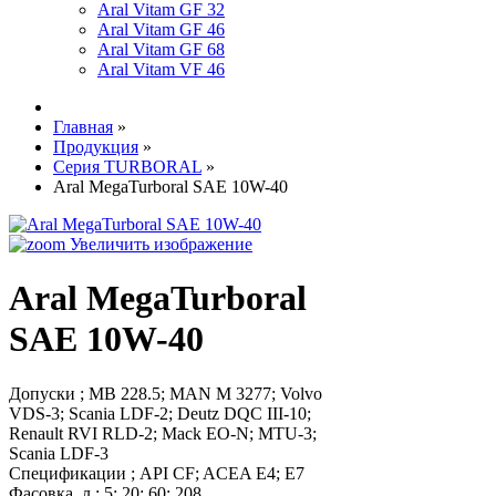
Aral Vitam GF 32
Aral Vitam GF 46
Aral Vitam GF 68
Aral Vitam VF 46
Главная
»
Продукция
»
Серия TURBORAL
»
Aral MegaTurboral SAE 10W-40
Увеличить изображение
Aral MegaTurboral
SAE 10W-40
Допуски
;
MB 228.5
;
MAN M 3277
;
Volvo
VDS-3
;
Scania LDF-2
;
Deutz DQC III-10
;
Renault RVI RLD-2
;
Mack EO-N
;
MTU-3
;
Scania LDF-3
Спецификации
;
API CF
;
ACEA E4
;
E7
Фасовка, л
;
5
;
20
;
60
;
208