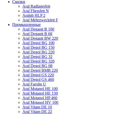
Смазки
Aral Radlagerfett
Aral Fliessfett N
Aralub HLP 2
Aral Mehrzweckfett F
Промышленные
Aral Deganit B 100
Aral Deganit B 68
Aral Deganit BW 220
Aral Degol BG 100
Aral Degol BG 150
Aral Degol BG 220
Aral Degol BG 32
Aral Degol BG 320
Aral Degol BG 68
Aral Degol BMB 220
Aral Degol GS 220
Aral Degol GS 460
Aral Farolin U
Aral Motanol HE 100
Aral Motanol HE 150
Aral Motanol HP 460
Aral Motanol HV 100
Aral Vitam DE 10
Aral Vitam DE 22