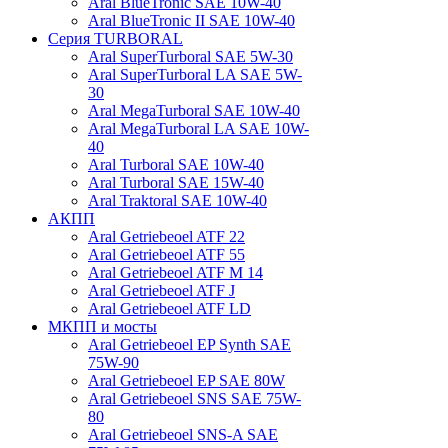
Aral BlueTronic SAE 10W-40
Aral BlueTronic II SAE 10W-40
Серия TURBORAL
Aral SuperTurboral SAE 5W-30
Aral SuperTurboral LA SAE 5W-
30
Aral MegaTurboral SAE 10W-40
Aral MegaTurboral LA SAE 10W-
40
Aral Turboral SAE 10W-40
Aral Turboral SAE 15W-40
Aral Traktoral SAE 10W-40
АКПП
Aral Getriebeoel ATF 22
Aral Getriebeoel ATF 55
Aral Getriebeoel ATF М 14
Aral Getriebeoel ATF J
Aral Getriebeoel ATF LD
МКПП и мосты
Aral Getriebeoel EP Synth SAE
75W-90
Aral Getriebeoel EP SAE 80W
Aral Getriebeoel SNS SAE 75W-
80
Aral Getriebeoel SNS-A SAE