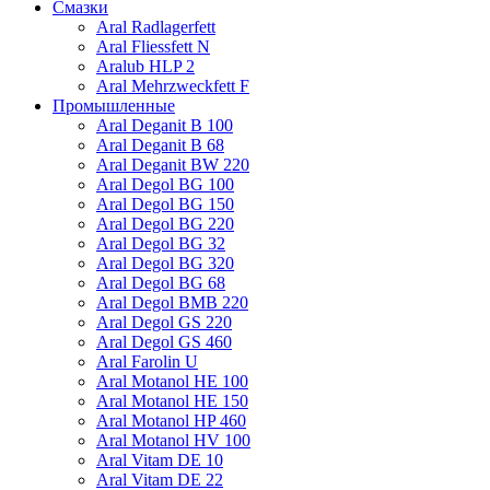
Смазки
Aral Radlagerfett
Aral Fliessfett N
Aralub HLP 2
Aral Mehrzweckfett F
Промышленные
Aral Deganit B 100
Aral Deganit B 68
Aral Deganit BW 220
Aral Degol BG 100
Aral Degol BG 150
Aral Degol BG 220
Aral Degol BG 32
Aral Degol BG 320
Aral Degol BG 68
Aral Degol BMB 220
Aral Degol GS 220
Aral Degol GS 460
Aral Farolin U
Aral Motanol HE 100
Aral Motanol HE 150
Aral Motanol HP 460
Aral Motanol HV 100
Aral Vitam DE 10
Aral Vitam DE 22