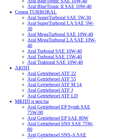
Aral BlueTronic SAE 10W-40
Aral BlueTronic II SAE 10W-40
Серия TURBORAL
Aral SuperTurboral SAE 5W-30
Aral SuperTurboral LA SAE 5W-
30
Aral MegaTurboral SAE 10W-40
Aral MegaTurboral LA SAE 10W-
40
Aral Turboral SAE 10W-40
Aral Turboral SAE 15W-40
Aral Traktoral SAE 10W-40
АКПП
Aral Getriebeoel ATF 22
Aral Getriebeoel ATF 55
Aral Getriebeoel ATF М 14
Aral Getriebeoel ATF J
Aral Getriebeoel ATF LD
МКПП и мосты
Aral Getriebeoel EP Synth SAE
75W-90
Aral Getriebeoel EP SAE 80W
Aral Getriebeoel SNS SAE 75W-
80
Aral Getriebeoel SNS-A SAE