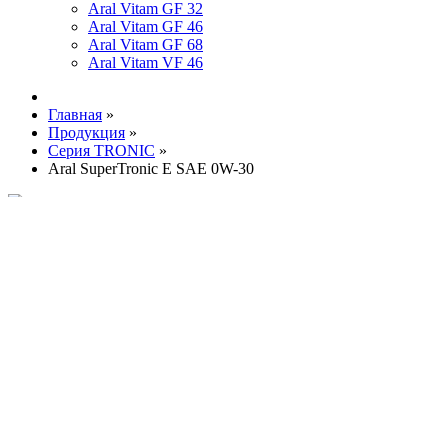
Aral Vitam GF 32
Aral Vitam GF 46
Aral Vitam GF 68
Aral Vitam VF 46
Главная
»
Продукция
»
Серия TRONIC
»
Aral SuperTronic E SAE 0W-30
Увеличить изображение
Aral SuperTronic E
SAE 0W-30
Спецификации
;
АСЕА A5/B5
;
API SL
;
API
CF
Фасовка, л
;
1
;
4
;
60
;
208
Купить у официального дистрибьютора