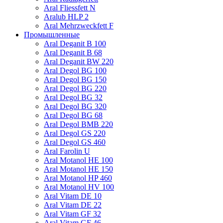
Aral Fliessfett N
Aralub HLP 2
Aral Mehrzweckfett F
Промышленные
Aral Deganit B 100
Aral Deganit B 68
Aral Deganit BW 220
Aral Degol BG 100
Aral Degol BG 150
Aral Degol BG 220
Aral Degol BG 32
Aral Degol BG 320
Aral Degol BG 68
Aral Degol BMB 220
Aral Degol GS 220
Aral Degol GS 460
Aral Farolin U
Aral Motanol HE 100
Aral Motanol HE 150
Aral Motanol HP 460
Aral Motanol HV 100
Aral Vitam DE 10
Aral Vitam DE 22
Aral Vitam GF 32
Aral Vitam GF 46