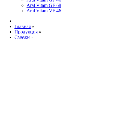
Aral Vitam GF 68
Aral Vitam VF 46
Главная
»
Продукция
»
Смазки
»
Aral Mehrzweckfett F
Увеличить изображение
Aral Mehrzweckfett F
Спецификации
;
DIN 51502
;
KPF 2K-30
Фасовка, л
;
0.4
;
18
Купить у официального дистрибьютора
Описание
Многоцелевая пластичная литиевая смазка
класса EP (Extreme Preassure) общего
применения с добавлением дисульфида
молибдена MoS
.
2