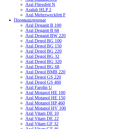
Aral Fliessfett N
Aralub HLP 2
Aral Mehrzweckfett F
Промышленные
Aral Deganit B 100
Aral Deganit B 68
Aral Deganit BW 220
Aral Degol BG 100
Aral Degol BG 150
Aral Degol BG 220
Aral Degol BG 32
Aral Degol BG 320
Aral Degol BG 68
Aral Degol BMB 220
Aral Degol GS 220
Aral Degol GS 460
Aral Farolin U
Aral Motanol HE 100
Aral Motanol HE 150
Aral Motanol HP 460
Aral Motanol HV 100
Aral Vitam DE 10
Aral Vitam DE 22
Aral Vitam GF 32
Aral Vitam GF 46