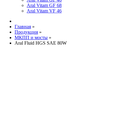
Aral Vitam GF 68
Aral Vitam VF 46
Главная
»
Продукция
»
МКПП и мосты
»
Aral Fluid HGS SAE 80W
Увеличить изображение
Aral Fluid HGS SAE
80W
Допуски
;
MF M1144
;
Volvo 97303:44 (WB
101)
;
Case 1207
;
1209
;
MAT 3505 або MAT
3525
;
ohnDeere JDM J20C
;
MF M1135
;
M1143
;
ZF TE-ML 03E
;
05F
;
17E
;
21F
;
Ford
ESN-M2C134-D
Спецификации
;
API GL4
Фасовка, л
;
20
;
60
;
208