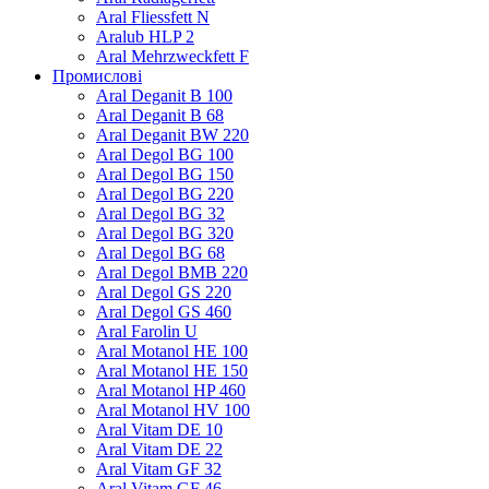
Aral Fliessfett N
Aralub HLP 2
Aral Mehrzweckfett F
Промислові
Aral Deganit B 100
Aral Deganit B 68
Aral Deganit BW 220
Aral Degol BG 100
Aral Degol BG 150
Aral Degol BG 220
Aral Degol BG 32
Aral Degol BG 320
Aral Degol BG 68
Aral Degol BMB 220
Aral Degol GS 220
Aral Degol GS 460
Aral Farolin U
Aral Motanol HE 100
Aral Motanol HE 150
Aral Motanol HP 460
Aral Motanol HV 100
Aral Vitam DE 10
Aral Vitam DE 22
Aral Vitam GF 32
Aral Vitam GF 46