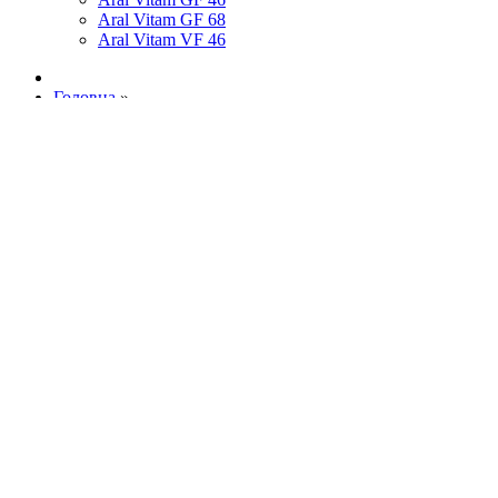
Aral Vitam GF 68
Aral Vitam VF 46
Головна
»
Продукція
»
АКПП
»
Aral Getriebeoel ATF LD
Zoom image
Aral Getriebeoel ATF
LD
Допуски
;
MB 236.81
;
MAN 339 тип Z3/V2
;
Voith H55.6336.xx
;
ZF TE-ML 04D
;
11B
;
14C
;
16M
;
20C
Тара, л
;
20
;
208
Купити в офіційного дистриб`ютора