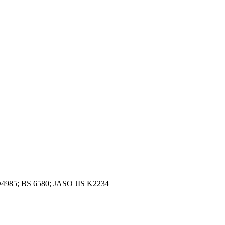
4985
;
BS 6580
;
JASO JIS K2234