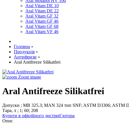
Aral Motanol HV 100
Aral Vitam DE 10
Aral Vitam DE 22
Aral Vitam GF 32
Aral Vitam GF 46
Aral Vitam GF 68
Aral Vitam VF 46
Головна
»
Продукція
»
Антифризи
»
Aral Antifreeze Silikatfrei
Zoom image
Aral Antifreeze Silikatfrei
Допуски
;
MB 325.3
;
MAN 324 тип SNF
;
ASTM D3306
;
ASTM D
Тара, л
;
1
;
60
;
208
Купити в офіційного дистриб`ютора
Опис