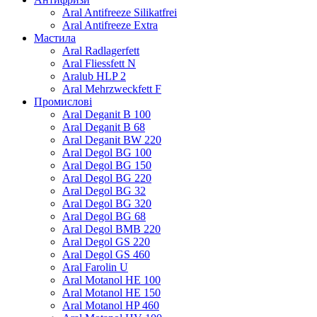
Aral Antifreeze Silikatfrei
Aral Antifreeze Extra
Мастила
Aral Radlagerfett
Aral Fliessfett N
Aralub HLP 2
Aral Mehrzweckfett F
Промислові
Aral Deganit B 100
Aral Deganit B 68
Aral Deganit BW 220
Aral Degol BG 100
Aral Degol BG 150
Aral Degol BG 220
Aral Degol BG 32
Aral Degol BG 320
Aral Degol BG 68
Aral Degol BMB 220
Aral Degol GS 220
Aral Degol GS 460
Aral Farolin U
Aral Motanol HE 100
Aral Motanol HE 150
Aral Motanol HP 460