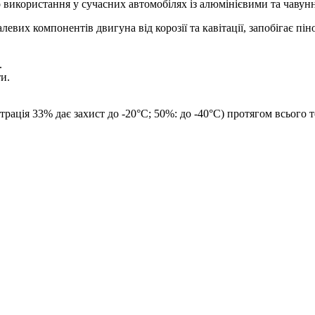
 використання у сучасних автомобілях із алюмінієвими та чавун
левих компонентів двигуна від корозії та кавітації, запобігає 
.
и.
трація 33% дає захист до -20°С; 50%: до -40°С) протягом всього т